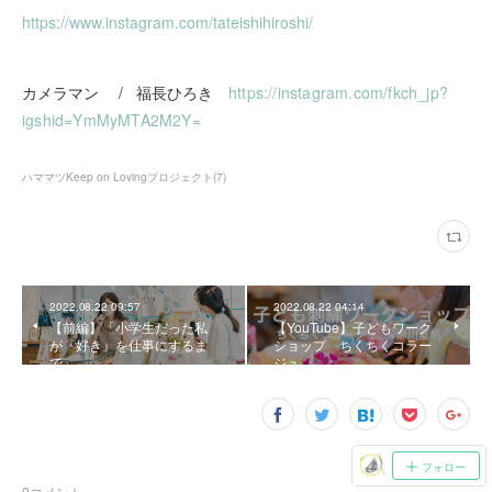
https://www.instagram.com/tateishihiroshi/
カメラマン / 福長ひろき
https://instagram.com/fkch_jp?
igshid=YmMyMTA2M2Y=
ハママツKeep on Lovingプロジェクト
(
7
)
2022.08.22 09:57
2022.08.22 04:14
【前編】「小学生だった私
【YouTube】子どもワーク
が『好き』を仕事にするま
ショップ ちくちくコラー
で」
ジュ
フォロー
0
コメント