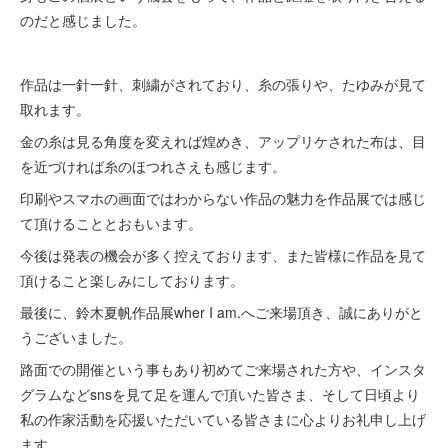
のだと感じました。
作品は一針一針、刺繍がされており、糸の張りや、たゆみが見て
取れます。
金の糸は見る角度を変えれば煌めき、アップリケされた布は、目
を近づければ糸のほつれさえも感じます。
印刷やスマホの画面ではわからない作品の魅力を作品展では感じ
て頂けることとおもいます。
今後は発表の機会が多く控えております、また皆様に作品を見て
頂けること楽しみにしております。
最後に、鈴木夏帆作品展wher I am.へご来場頂き、誠にありがと
うございました。
路面での開催という事もあり初めてご来場された方や、インスタ
グラムなどsnsを見て足を運んで頂いた皆さま、そして日頃より
私の作家活動を応援いただいている皆さまに心よりお礼申し上げ
ます。