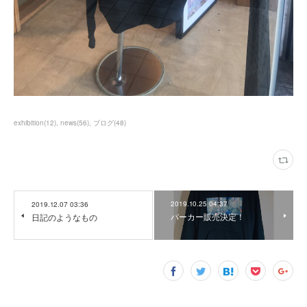
exhibition
(
12
)
news
(
56
)
ブログ
(
48
)
2019.10.25 04:37
2019.12.07 03:36
パーカー販売決定！
日記のようなもの