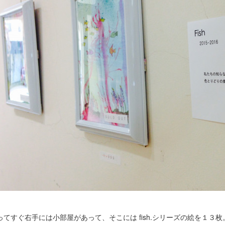
ってすぐ右手には小部屋があって、そこには fish.シリーズの絵を１３枚