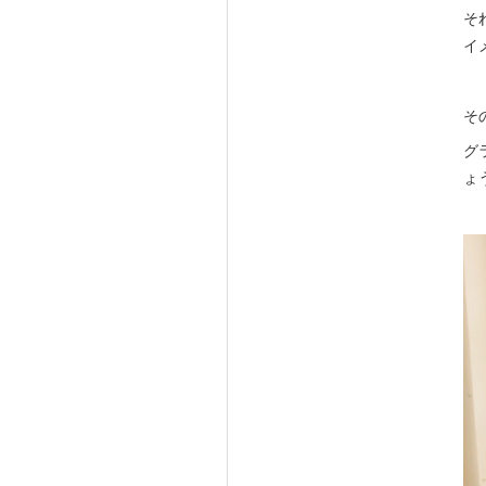
そ
イ
そ
グ
ょ