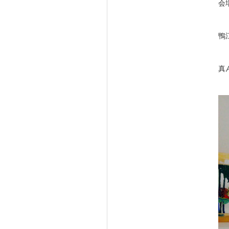
会
鴨
真